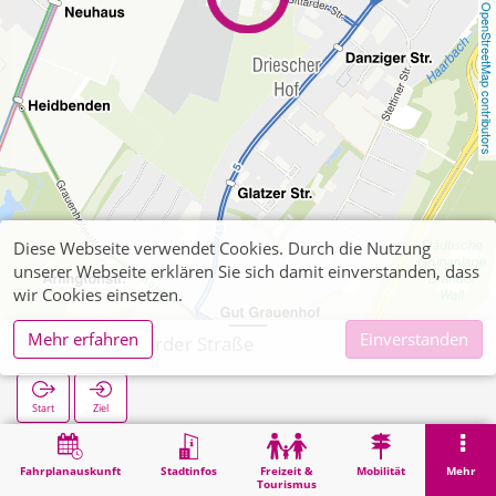
OpenStreetMap contributors
Diese Webseite verwendet Cookies. Durch die Nutzung
unserer Webseite erklären Sie sich damit einverstanden, dass
wir Cookies einsetzen.
Mehr erfahren
Einverstanden
Aachen Sittarder Straße
Start
Ziel
Start
Suche
Aachen Sittarder Straße
Fahrplanauskunft
Stadtinfos
Freizeit &
Mobilität
Mehr
Tourismus