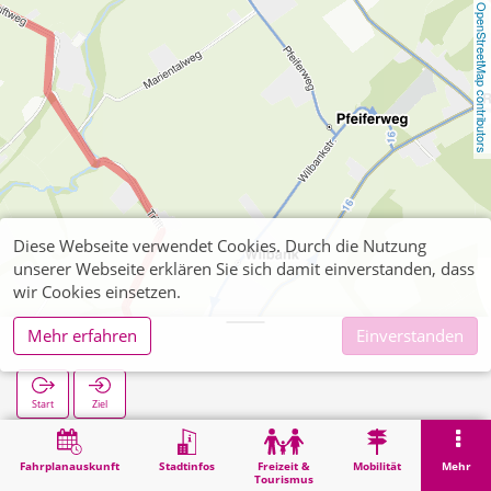
OpenStreetMap contributors
Diese Webseite verwendet Cookies. Durch die Nutzung
unserer Webseite erklären Sie sich damit einverstanden, dass
wir Cookies einsetzen.
Mehr erfahren
Einverstanden
Sief Schule
Start
Ziel
Start
Suche
Sief Schule
Fahrplanauskunft
Stadtinfos
Freizeit &
Mobilität
Mehr
Tourismus