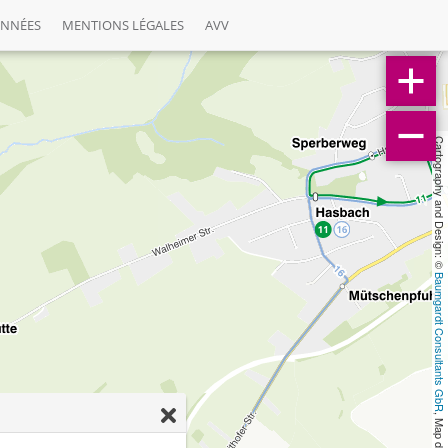
ONNÉES
MENTIONS LÉGALES
AVV
Cartography and Design: © 
Baumgardt Consultants GbR
, Map data: © 