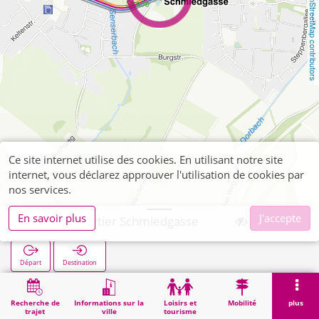
OpenStreetMap contributors
Ce site internet utilise des cookies. En utilisant notre site
internet, vous déclarez approuver l'utilisation de cookies par
nos services.
En savoir plus
J'accepte
Vaalserquartier Schmiedgasse
Départ
Destination
Démarrage
Recherche
Vaalserquartier Schmiedgasse
Recherche de
Informations sur la
Loisirs et
Mobilité
plus
trajet
ville
tourisme