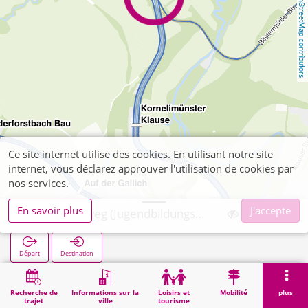
OpenStreetMap contributors
Ce site internet utilise des cookies. En utilisant notre site
internet, vous déclarez approuver l'utilisation de cookies par
nos services.
En savoir plus
J'accepte
Rollefbachweg (Jugendbildungsstätte)
Départ
Destination
Démarrage
Recherche
Rollefbachweg (Jugendbildungsstätte)
Recherche de
Informations sur la
Loisirs et
Mobilité
plus
trajet
ville
tourisme