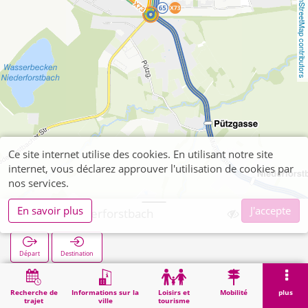
OpenStreetMap contributors
Ce site internet utilise des cookies. En utilisant notre site
internet, vous déclarez approuver l'utilisation de cookies par
nos services.
En savoir plus
J'accepte
Brand Niederforstbach
Départ
Destination
Démarrage
Recherche
Brand Niederforstbach
Recherche de
Informations sur la
Loisirs et
Mobilité
plus
trajet
ville
tourisme