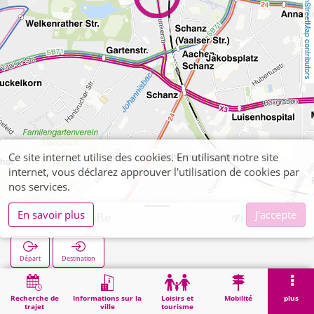
OpenStreetMap contributors
Ce site internet utilise des cookies. En utilisant notre site
internet, vous déclarez approuver l'utilisation de cookies par
nos services.
En savoir plus
J'accepte
Lochnerstraße
Départ
Destination
Démarrage
Recherche
Lochnerstraße
Recherche de
Informations sur la
Loisirs et
Mobilité
plus
trajet
ville
tourisme