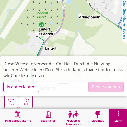
OpenStreetMap contributors
Diese Webseite verwendet Cookies. Durch die Nutzung
unserer Webseite erklären Sie sich damit einverstanden, dass
wir Cookies einsetzen.
Mehr erfahren
Einverstanden
Lintert Schießstand
Start
Ziel
Start
Suche
Lintert Schießstand
Fahrplanauskunft
Stadtinfos
Freizeit &
Mobilität
Mehr
Tourismus