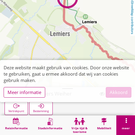
OpenStreetMap contributors
Deze website maakt gebruik van cookies. Door onze website
te gebruiken, gaat u ermee akkoord dat wij van cookies
gebruik maken.
Meer informatie
Akkoord
Orsbach Lemiers Weiher
Vertrekpunt
Bestemming
Start
Zoekopracht
Orsbach Lemiers Weiher
Reisinformatie
Stadsinformatie
Vrije tijd &
Mobiliteit
meer
toerisme