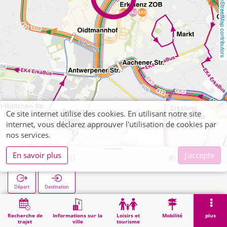
OpenStreetMap contributors
Ce site internet utilise des cookies. En utilisant notre site
internet, vous déclarez approuver l'utilisation de cookies par
nos services.
En savoir plus
J'accepte
Erkelenz ZOB
Départ
Destination
Démarrage
Recherche
Erkelenz ZOB
Recherche de
Informations sur la
Loisirs et
Mobilité
plus
trajet
ville
tourisme