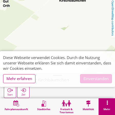
OpenStreetMap contributors
Diese Webseite verwendet Cookies. Durch die Nutzung
unserer Webseite erklären Sie sich damit einverstanden, dass
wir Cookies einsetzen.
Mehr erfahren
Einverstanden
Laurensberg Kirchbäumchen
Start
Ziel
Start
Suche
Laurensberg Kirchbäumchen
Fahrplanauskunft
Stadtinfos
Freizeit &
Mobilität
Mehr
Tourismus