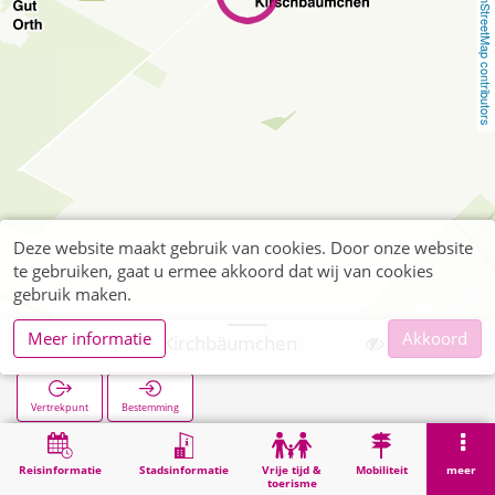
OpenStreetMap contributors
Deze website maakt gebruik van cookies. Door onze website
te gebruiken, gaat u ermee akkoord dat wij van cookies
gebruik maken.
Meer informatie
Akkoord
Laurensberg Kirchbäumchen
Vertrekpunt
Bestemming
Start
Zoekopracht
Laurensberg Kirchbäumchen
Reisinformatie
Stadsinformatie
Vrije tijd &
Mobiliteit
meer
toerisme