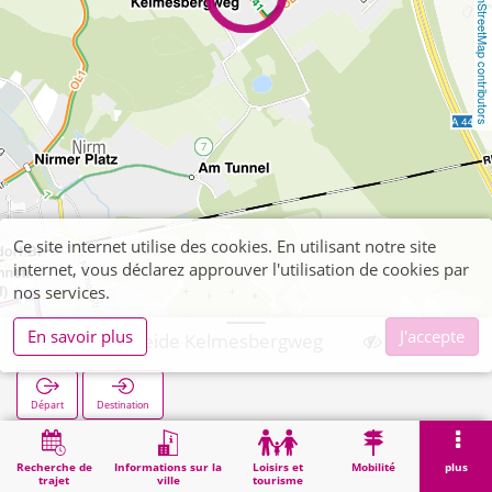
OpenStreetMap contributors
Ce site internet utilise des cookies. En utilisant notre site
internet, vous déclarez approuver l'utilisation de cookies par
nos services.
En savoir plus
J'accepte
Verlautenheide Kelmesbergweg
Départ
Destination
Démarrage
Recherche
Verlautenheide Kelmesbergweg
Recherche de
Informations sur la
Loisirs et
Mobilité
plus
trajet
ville
tourisme