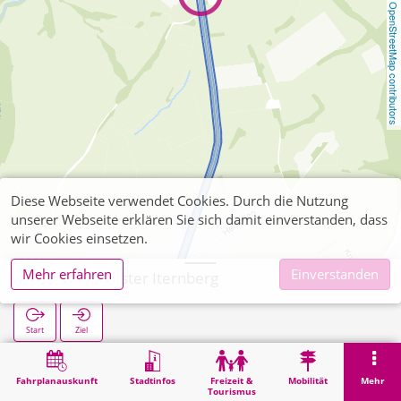
OpenStreetMap contributors
Diese Webseite verwendet Cookies. Durch die Nutzung
unserer Webseite erklären Sie sich damit einverstanden, dass
wir Cookies einsetzen.
Mehr erfahren
Einverstanden
Kornelimünster Iternberg
Start
Ziel
Start
Suche
Kornelimünster Iternberg
Fahrplanauskunft
Stadtinfos
Freizeit &
Mobilität
Mehr
Tourismus