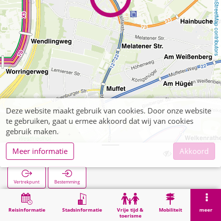
OpenStreetMap contributors
Deze website maakt gebruik van cookies. Door onze website
te gebruiken, gaat u ermee akkoord dat wij van cookies
gebruik maken.
Meer informatie
Akkoord
Halifaxstraße
Vertrekpunt
Bestemming
Start
Zoekopracht
Halifaxstraße
Reisinformatie
Stadsinformatie
Vrije tijd &
Mobiliteit
meer
toerisme