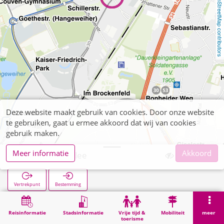
OpenStreetMap contributors
Deze website maakt gebruik van cookies. Door onze website
te gebruiken, gaat u ermee akkoord dat wij van cookies
gebruik maken.
Meer informatie
Akkoord
Habsburgerallee
Vertrekpunt
Bestemming
Start
Zoekopracht
Habsburgerallee
Reisinformatie
Stadsinformatie
Vrije tijd &
Mobiliteit
meer
toerisme