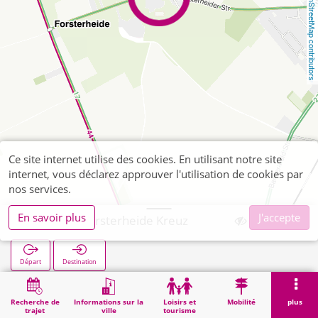
OpenStreetMap contributors
Ce site internet utilise des cookies. En utilisant notre site
internet, vous déclarez approuver l'utilisation de cookies par
nos services.
En savoir plus
J'accepte
Horbach Forsterheide Kreuz
Départ
Destination
Démarrage
Recherche
Horbach Forsterheide Kreuz
Recherche de
Informations sur la
Loisirs et
Mobilité
plus
trajet
ville
tourisme