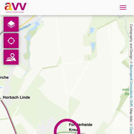
Navig
öffne
French
Cartography and Design: © 
Téléchargements
Contact
Baumgardt Consultants GbR
Protection des données
Mentions légales
, Map data: © 
AVV