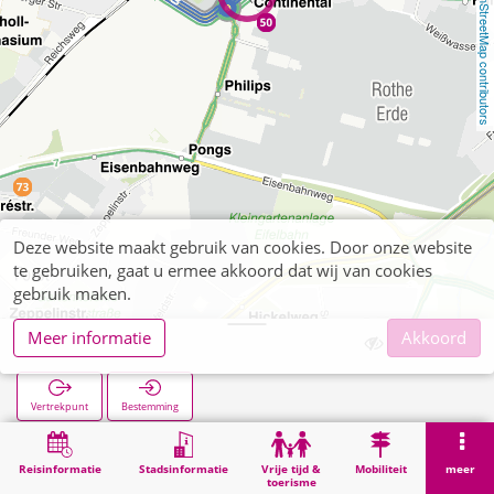
OpenStreetMap contributors
Deze website maakt gebruik van cookies. Door onze website
te gebruiken, gaat u ermee akkoord dat wij van cookies
gebruik maken.
Meer informatie
Akkoord
Continental
Vertrekpunt
Bestemming
Start
Zoekopracht
Continental
Reisinformatie
Stadsinformatie
Vrije tijd &
Mobiliteit
meer
toerisme