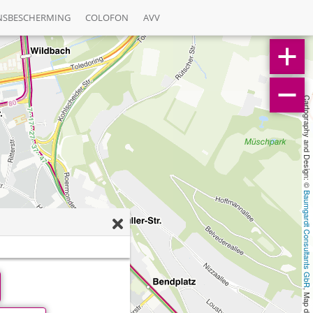
NSBESCHERMING
COLOFON
AVV
Cartography and Design: © 
Baumgardt Consultants GbR
, Map data: © 