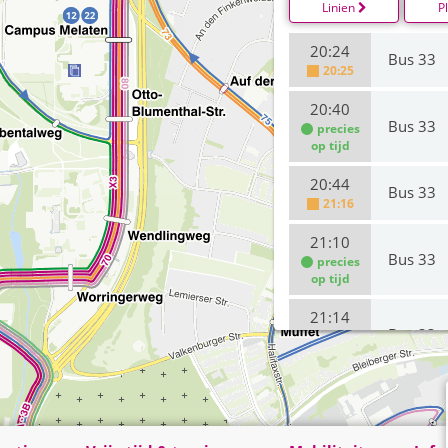
Linien
P
20:24
Bus 33
20:25
20:40
Bus 33
precies
op tijd
20:44
Bus 33
21:16
21:10
Bus 33
precies
op tijd
21:14
Bus 33
precies
op tijd
21:40
Bus 33
21:44