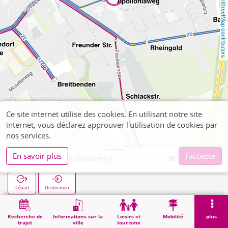
OpenStreetMap contributors
Ce site internet utilise des cookies. En utilisant notre site
internet, vous déclarez approuver l'utilisation de cookies par
nos services.
En savoir plus
J'accepte
Eilendorf Apolloniaweg
Départ
Destination
Démarrage
Recherche
Eilendorf Apolloniaweg
Recherche de
Informations sur la
Loisirs et
Mobilité
plus
trajet
ville
tourisme