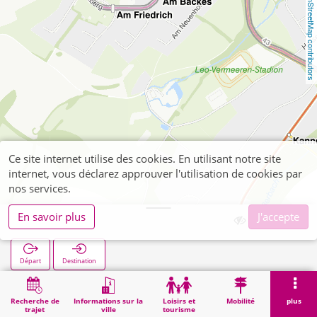
OpenStreetMap contributors
Ce site internet utilise des cookies. En utilisant notre site
internet, vous déclarez approuver l'utilisation de cookies par
nos services.
En savoir plus
J'accepte
Am Backes
Départ
Destination
Démarrage
Recherche
Am Backes
Recherche de
Informations sur la
Loisirs et
Mobilité
plus
trajet
ville
tourisme